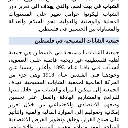
الشباب في بيت لحم، والذي يهدف الى
تعزيز دور
الشباب ليكونوا عوامل تغيير على المستويات
المحلية والوطنية والدولية، نحو السلام والعدالة
والمساواة بين الجنسين في فلسطين.
جمعية الشابات المسيحية في فلسطين
جمعية الشابات المسيحية في فلسطين هي جمعية
أهلية فلسطينية غير ربحية، قائمـة علـى العضوية،
أنشـأت فـي یافـا عـام 1893 وأعلـن رسميا عـن
وجودهـا فـي القـدس عـام 1918 وهي جزء من
الحركة العالمية لجمعية الشابات المسيحية. تهدف
الجمعية إلى تمكين المرأة والشباب من خلال تبنيها
للبرامج والمشاريع الهادفة والعمل على تحسين
وضعهم الاقتصادي والاجتماعي من خلال تعزيز
إمكانية وصولهم إلى الموارد المالية والفنية والتأثير
على صناع القرار، وخلق وتطوير الفرص الاقتصادية
المتاحة لهم، وزيادة وعيهم الوطني والاجتماعي