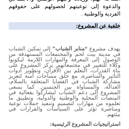
والدعوة إلى توعيتهم لحصولهم على حقوقهم
الفردية والوطنية
.
خلفية عن المشروع:
يهدف مشروع
“
منابر الشباب
”
إلى تمكين الشباب
في مدينة بيت لحم والمجتمعات المستهدفة من
الوصول إلى المعرفة والمهارات اللازمة ليكونوا
وكلاء للتغيير في مجتمعاتهم. يركز المشروع على
بناء القدرات، التعلم بين الأقران، وتطوير أدوات
التأثير والمناصرة، مع خلق مساحات آمنة لتعزيز
مشاركة الشباب في القضايا المتعلقة بالسلام،
العدالة، والمساواة بين الجنسين. كما يسعى
المشروع إلى دعم الشباب ليشاركوا بفعالية في
المنصات المحلية والوطنية والدولية، وتطبيق ما
تعلموه من مهارات لتصميم وتنفيذ حملات توعية
ومناصرة تؤثر على السياسات والقرارات في
بيئتهم
.
استراتيجيات المشروع الرئيسية: