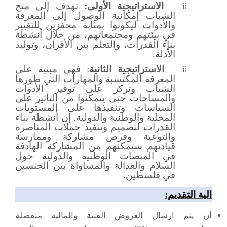
ü
الاستراتيجية الأولى:
تهدف إلى منح
الشباب إمكانية الوصول إلى المعرفة
والأدوات ليكونوا بمثابة محفزين للتغيير
في بيئتهم ومجتمعاتهم، من خلال أنشطة
بناء القدرات، والتعلم بين الأقران، وتوليد
الأدلة.
ü
الاستراتيجية الثانية
: فهي مبنية على
المعرفة المكتسبة والمهارات التي طورها
الشباب وتركز على توفير الأدوات
والمساحات حتى يتمكنوا من التأثير على
السياسات وتنفيذها على المستويات
المحلية والوطنية والدولية. إن أنشطة بناء
القدرات لتصميم وتنفيذ حملات المناصرة
والتوعية وفرص مشاركة وممارسة
قيادتهم ستمكنهم من المشاركة الهادفة
في المنصات الوطنية والدولية حول
السلام والعدالة والمساواة بين الجنسين
في فلسطين.
الية التقديم:
أن يتم ارسال العروض الفنية والمالية منفصلة